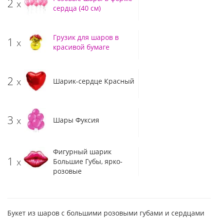
2
x
сердца (40 см)
Грузик для шаров в
1
x
красивой бумаге
2
x
Шарик-сердце Красный
3
x
Шары Фуксия
Фигурный шарик
1
x
Большие Губы, ярко-
розовые
Букет из шаров с большими розовыми губами и сердцами