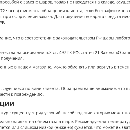
просьбой о замене шаров, товар не находится на складе, осущес
 (72 часов) с момента обращения клиента, если был зафиксиров
нт при оформлении заказа. Для получения возврата средств не
РФ.
ние, что в соответствии с законодательством РФ шары любого
ачества на основании п.3 ст. 497 ГК РФ, статья 21 Закона «О з
о получения.
енные в нашем магазине, можно обменять или вернуть в течени
ы, сдувшиеся по вине клиента. Обращаем ваше внимание, что ш
вести к повреждению.
ации
атуре существует ряд условий, несоблюдение которых может п
льно влияют на объем газа в шаре. Рекомендуемая температур
ется или слишком низкой (ниже +5) сужается, что может вызв