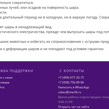
тельно сократиться.
ных лучей, или осадков на поверхность шара.
сти.
а длительный период ни в холодную, ни в жаркую погоду. Сокр
дят шары в ненадлежащий вид.
тического электричества, прежде чем выпускать шары под потол
шних животных и избегать их соприкосновения с острыми пре
 к деформации шаров и не попадают под условия гарантии.
ЖБА ПОДДЕРЖКИ
КОНТАКТЫ
я с нами
+7 (499) 677-20-75
товара
+7 (958) 756-89-96
йта
Написать в WhatsApp
zakaz@sharlik.ru
Время работы отдела продаж: еже
9:00-21:00
Открыть чат на сайте