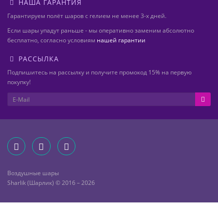
НАША ГАРАНТИЯ
Гарантируем полёт шаров с гелием не менее 3-х дней.
Если шары упадут раньше - мы оперативно заменим абсолютно
бесплатно, согласно условиям
нашей гарантии
РАССЫЛКА
Подпишитесь на рассылку и получите промокод 15% на первую
покупку!
Воздушные шары
Sharlik (Шарлик) © 2016 – 2026