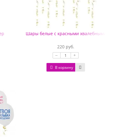
ер
Шары белые с красными хвалебными надписями
220 руб.
–
+
В корзину