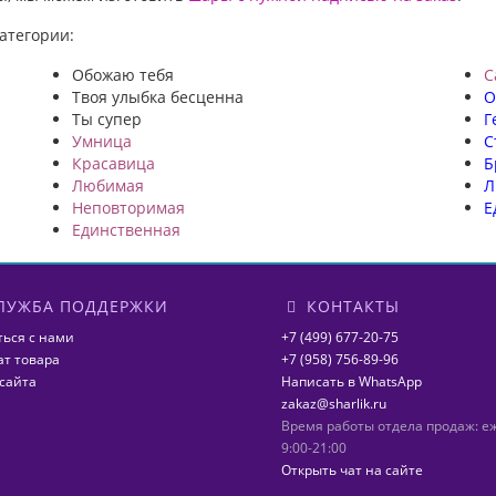
атегории:
Обожаю тебя
С
Твоя улыбка бесценна
О
Ты супер
Г
Умница
С
Красавица
Б
Любимая
Л
Неповторимая
Е
Единственная
ЛУЖБА ПОДДЕРЖКИ
КОНТАКТЫ
ться с нами
+7 (499) 677-20-75
ат товара
+7 (958) 756-89-96
 сайта
Написать в WhatsApp
zakaz@sharlik.ru
Время работы отдела продаж: 
9:00-21:00
Открыть чат на сайте