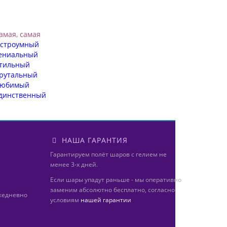
амая, самая
строумный
ениальный
тильный
рутальный
юбимый
динственный
НАША ГАРАНТИЯ
Гарантируем полёт шаров с гелием не
менее 3-х дней.
Если шары упадут раньше - мы оперативно
заменим абсолютно бесплатно, согласно
ежедневно
условиям
нашей гарантии