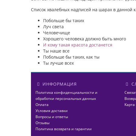
Список хвалебных надписей на шарах в данной к
Побольше бы таких
Луч света
Человечище
Хорошего человека должно быть много
И кому такая красота достанется
Ты наше все
Побольше бы таких, как ты
Ты лучше всех
ИНФОРМАЦИЯ
С
Политика конфиденциальности и
Связа
обработки персональных данных
Возвр
Оплата
Карта
Условия доставки
Вопросы и ответы
Отзывы
Политика возврата и гарантии