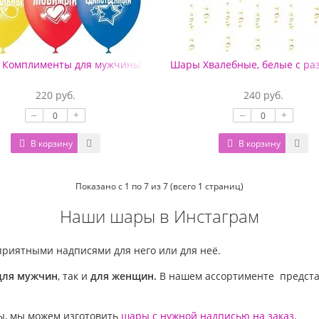
 Комплименты для мужчины
Шары Хвалебные, белые с р
220 руб.
240 руб.
–
+
–
+
В корзину
В корзину
Показано с 1 по 7 из 7 (всего 1 страниц)
Наши шары в Инстаграм
риятными надписями для него или для неё.
для мужчин
, так и
для женщин.
В нашем ассортименте предста
ы, мы можем изготовить
шары с нужной надписью на заказ
.