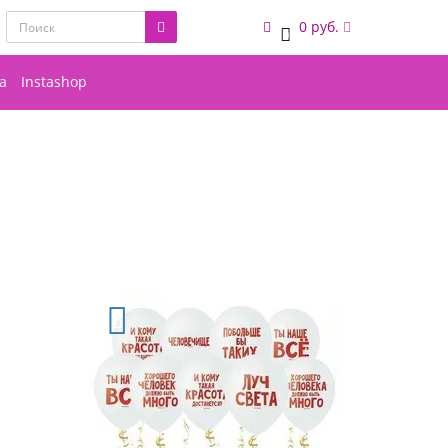
0 руб.
0
а
Instashop