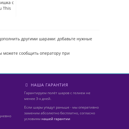
ишка c
u This
 дополнить другими шарами: добавьте нужные
вы можете сообщить оператору при
НАША ГАРАНТИЯ
Гарантируем полёт шаров с гелием не
менее 3-х дней.
Если шары упадут раньше - мы оперативно
заменим абсолютно бесплатно, согласно
дневно
условиям
нашей гарантии