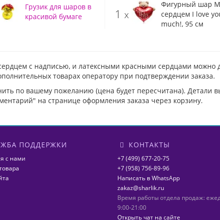
Фигурный шар М
Грузик для шаров в
1
x
сердцем I love yo
красивой бумаге
much!, 95 см
 сердцем с надписью, и латексными красными сердцами можно
дополнительных товарах оператору при подтверждении заказа.
нить по вашему пожеланию (цена будет пересчитана). Детали 
ментарий" на странице оформления заказа через корзину.
ЖБА ПОДДЕРЖКИ
КОНТАКТЫ
я с нами
+7 (499) 677-20-75
товара
+7 (958) 756-89-96
йта
Написать в WhatsApp
zakaz@sharlik.ru
Время работы отдела продаж: еже
9:00-21:00
Открыть чат на сайте