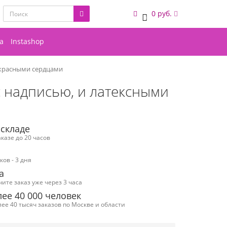
0 руб.
0
а
Instashop
 красными сердцами
с надписью, и латексными
 складе
казе до 20 часов
ов - 3 дня
а
чите заказ уже через 3 часа
ее 40 000 человек
ее 40 тысяч заказов по Москве и области