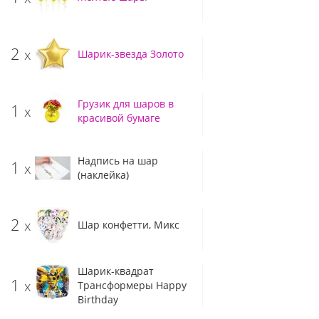
2
x
Шарик-звезда Золото
Грузик для шаров в
1
x
красивой бумаге
Надпись на шар
1
x
(наклейка)
2
x
Шар конфетти, Микс
Шарик-квадрат
1
x
Трансформеры Happy
Birthday