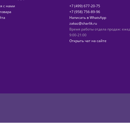
я с нами
+7 (499) 677-20-75
товара
+7 (958) 756-89-96
йта
Написать в WhatsApp
zakaz@sharlik.ru
Время работы отдела продаж: еже
9:00-21:00
Открыть чат на сайте