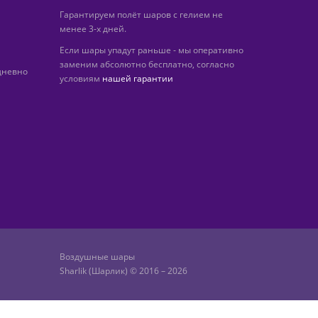
Гарантируем полёт шаров с гелием не
менее 3-х дней.
Если шары упадут раньше - мы оперативно
заменим абсолютно бесплатно, согласно
дневно
условиям
нашей гарантии
Воздушные шары
Sharlik (Шарлик) © 2016 – 2026