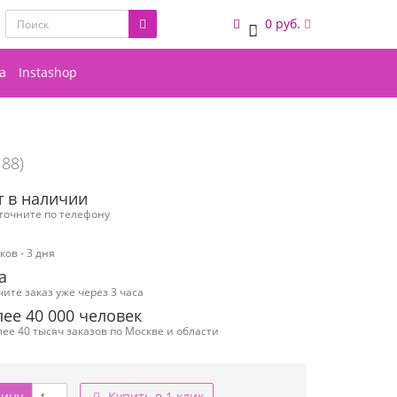
0 руб.
0
а
Instashop
188)
т в наличии
уточните по телефону
ов - 3 дня
а
чите заказ уже через 3 часа
ее 40 000 человек
ее 40 тысяч заказов по Москве и области
зину
Купить в 1 клик