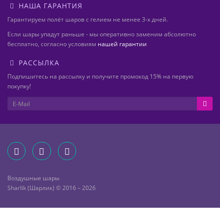
НАША ГАРАНТИЯ
Гарантируем полёт шаров с гелием не менее 3-х дней.
Если шары упадут раньше - мы оперативно заменим абсолютно
бесплатно, согласно условиям
нашей гарантии
РАССЫЛКА
Подпишитесь на рассылку и получите промокод 15% на первую
покупку!
Воздушные шары
Sharlik (Шарлик) © 2016 – 2026