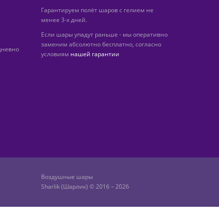
Гарантируем полёт шаров с гелием не
менее 3-х дней.
Если шары упадут раньше - мы оперативно
заменим абсолютно бесплатно, согласно
дневно
условиям
нашей гарантии
Воздушные шары
Sharlik (Шарлик) © 2016 – 2026