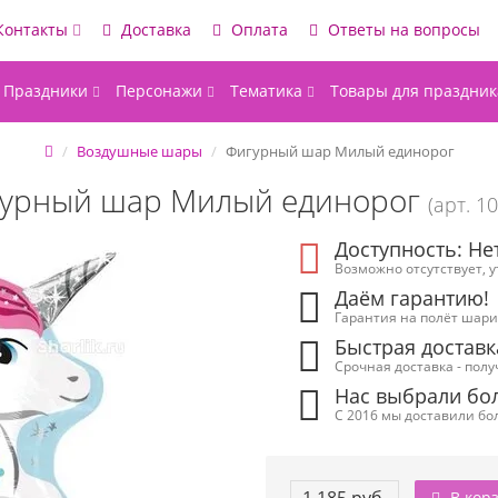
Контакты
Доставка
Оплата
Ответы на вопросы
Праздники
Персонажи
Тематика
Товары для праздник
Воздушные шары
Фигурный шар Милый единорог
урный шар Милый единорог
(арт. 1
Доступность: Не
Возможно отсутствует, 
Даём гарантию!
Гарантия на полёт шарик
Быстрая доставк
Срочная доставка - полу
Нас выбрали бол
С 2016 мы доставили бол
В кор