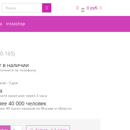
0 руб.
0
а
Instashop
00-165)
т в наличии
уточните по телефону
ов - 3 дня
а
чите заказ уже через 3 часа
ее 40 000 человек
ее 40 тысяч заказов по Москве и области
зину
Купить в 1 клик