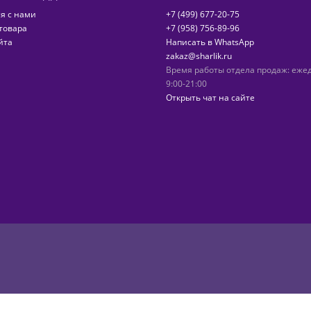
я с нами
+7 (499) 677-20-75
товара
+7 (958) 756-89-96
йта
Написать в WhatsApp
zakaz@sharlik.ru
Время работы отдела продаж: еже
9:00-21:00
Открыть чат на сайте