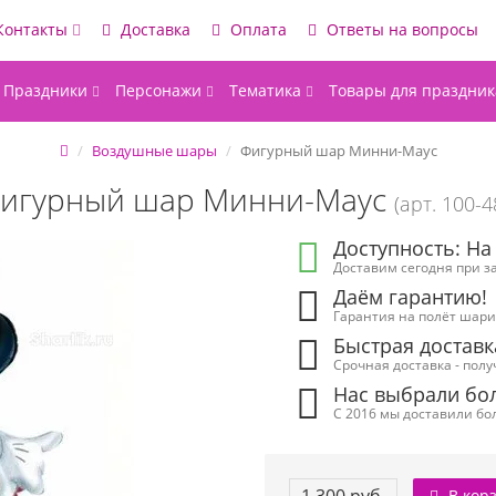
Контакты
Доставка
Оплата
Ответы на вопросы
Праздники
Персонажи
Тематика
Товары для праздник
Воздушные шары
Фигурный шар Минни-Маус
игурный шар Минни-Маус
(арт. 100-4
Доступность: На
Доставим сегодня при за
Даём гарантию!
Гарантия на полёт шарик
Быстрая доставк
Срочная доставка - полу
Нас выбрали бол
С 2016 мы доставили бол
В кор