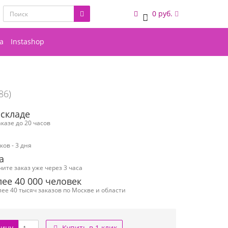
0 руб.
0
а
Instashop
86)
 складе
казе до 20 часов
ов - 3 дня
а
чите заказ уже через 3 часа
ее 40 000 человек
ее 40 тысяч заказов по Москве и области
зину
Купить в 1 клик