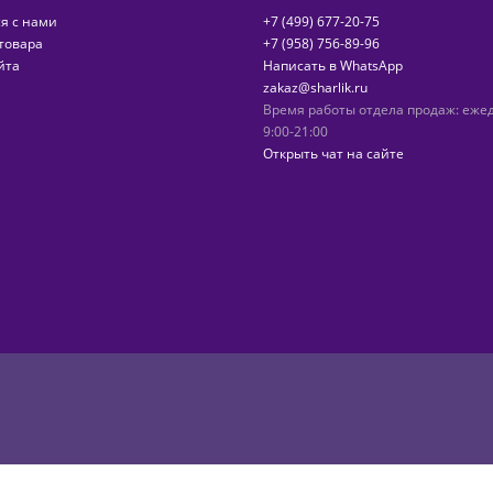
я с нами
+7 (499) 677-20-75
товара
+7 (958) 756-89-96
йта
Написать в WhatsApp
zakaz@sharlik.ru
Время работы отдела продаж: еже
9:00-21:00
Открыть чат на сайте