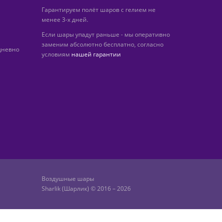
Гарантируем полёт шаров с гелием не
менее 3-х дней.
Если шары упадут раньше - мы оперативно
заменим абсолютно бесплатно, согласно
дневно
условиям
нашей гарантии
Воздушные шары
Sharlik (Шарлик) © 2016 – 2026