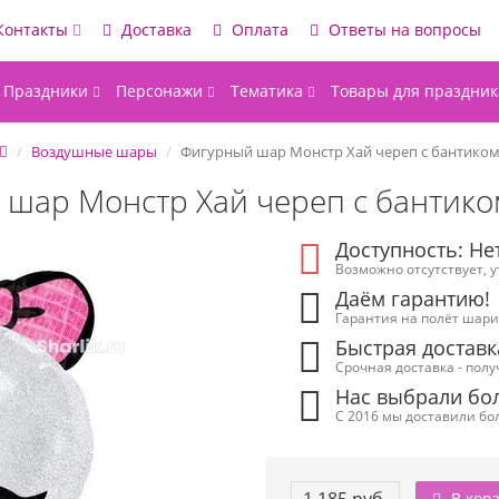
Контакты
Доставка
Оплата
Ответы на вопросы
Праздники
Персонажи
Тематика
Товары для праздник
Воздушные шары
Фигурный шар Монстр Хай череп с бантико
шар Монстр Хай череп с бантико
Доступность: Не
Возможно отсутствует, 
Даём гарантию!
Гарантия на полёт шарик
Быстрая доставк
Срочная доставка - полу
Нас выбрали бол
С 2016 мы доставили бол
В кор