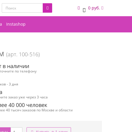
0 руб.
0
а
Instashop
м
м
(арт. 100-516)
т в наличии
уточните по телефону
ов - 3 дня
а
чите заказ уже через 3 часа
ее 40 000 человек
ее 40 тысяч заказов по Москве и области
зину
Купить в 1 клик