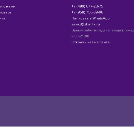
я с нами
+7 (499) 677-20-75
товара
+7 (958) 756-89-96
йта
Написать в WhatsApp
zakaz@sharlik.ru
Время работы отдела продаж: еже
9:00-21:00
Открыть чат на сайте