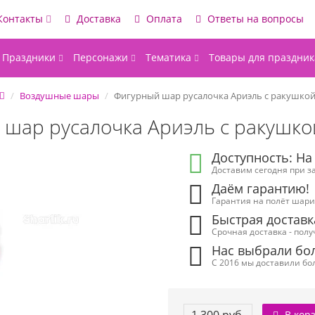
Контакты
Доставка
Оплата
Ответы на вопросы
Праздники
Персонажи
Тематика
Товары для праздник
Воздушные шары
Фигурный шар русалочка Ариэль с ракушко
шар русалочка Ариэль с ракушко
Доступность: На
Доставим сегодня при за
Даём гарантию!
Гарантия на полёт шарик
Быстрая доставк
Срочная доставка - полу
Нас выбрали бол
С 2016 мы доставили бол
В кор