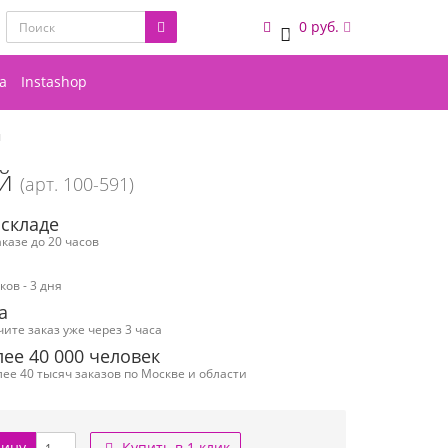
0 руб.
0
а
Instashop
й
й
(арт. 100-591)
 складе
казе до 20 часов
ов - 3 дня
а
чите заказ уже через 3 часа
ее 40 000 человек
ее 40 тысяч заказов по Москве и области
зину
Купить в 1 клик