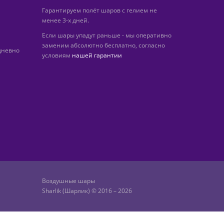
Гарантируем полёт шаров с гелием не
менее 3-х дней.
Если шары упадут раньше - мы оперативно
заменим абсолютно бесплатно, согласно
дневно
условиям
нашей гарантии
Воздушные шары
Sharlik (Шарлик) © 2016 – 2026