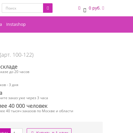
0 руб.
0
а
Instashop
(арт. 100-122)
 складе
казе до 20 часов
ов - 3 дня
а
чите заказ уже через 3 часа
ее 40 000 человек
ее 40 тысяч заказов по Москве и области
зину
Купить в 1 клик