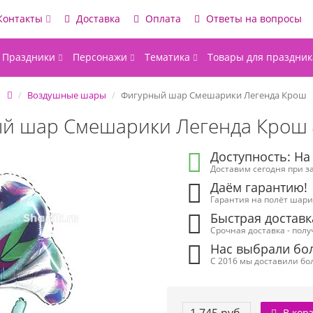
Контакты
Доставка
Оплата
Ответы на вопросы
Праздники
Персонажи
Тематика
Товары для праздник
Воздушные шары
Фигурный шар Смешарики Легенда Крош
й шар Смешарики Легенда Крош
Доступность: На
Доставим сегодня при за
Даём гарантию!
Гарантия на полёт шарик
Быстрая доставк
Срочная доставка - полу
Нас выбрали бол
С 2016 мы доставили бол
В кор