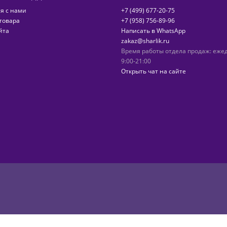
я с нами
+7 (499) 677-20-75
товара
+7 (958) 756-89-96
йта
Написать в WhatsApp
zakaz@sharlik.ru
Время работы отдела продаж: еже
9:00-21:00
Открыть чат на сайте