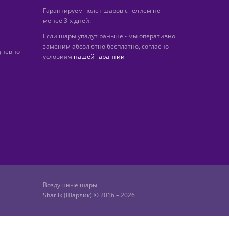
Гарантируем полёт шаров с гелием не
менее 3-х дней.
Если шары упадут раньше - мы оперативно
заменим абсолютно бесплатно, согласно
дневно
условиям
нашей гарантии
Воздушные шары
Sharlik (Шарлик) © 2016 – 2026