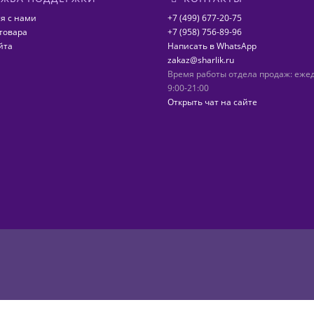
я с нами
+7 (499) 677-20-75
товара
+7 (958) 756-89-96
йта
Написать в WhatsApp
zakaz@sharlik.ru
Время работы отдела продаж: еже
9:00-21:00
Открыть чат на сайте