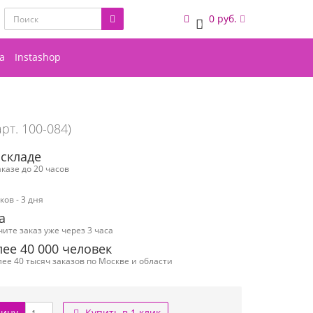
0 руб.
0
а
Instashop
арт. 100-084)
 складе
казе до 20 часов
ов - 3 дня
а
чите заказ уже через 3 часа
ее 40 000 человек
ее 40 тысяч заказов по Москве и области
зину
Купить в 1 клик