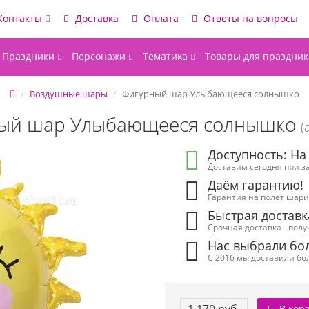
Контакты
Доставка
Оплата
Ответы на вопросы
Праздники
Персонажи
Тематика
Товары для праздник
Воздушные шары
Фигурный шар Улыбающееся солнышко
ый шар Улыбающееся солнышко
(
Доступность: На
Доставим сегодня при за
Даём гарантию!
Гарантия на полёт шарик
Быстрая доставк
Срочная доставка - полу
Нас выбрали бол
С 2016 мы доставили бол
В кор