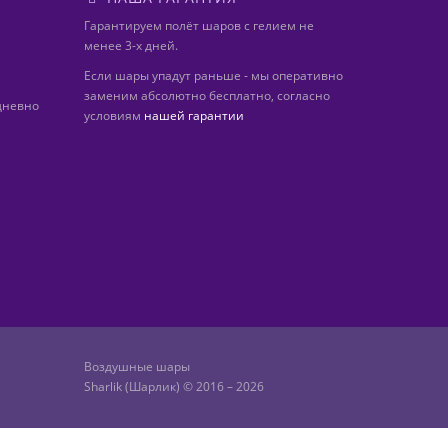
Гарантируем полёт шаров с гелием не
менее 3-х дней.
Если шары упадут раньше - мы оперативно
заменим абсолютно бесплатно, согласно
дневно
условиям
нашей гарантии
Воздушные шары
Sharlik (Шарлик) © 2016 – 2026