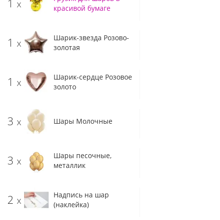
1
x
красивой бумаге
Шарик-звезда Розово-
1
x
золотая
Шарик-сердце Розовое
1
x
золото
3
x
Шары Молочные
Шары песочные,
3
x
металлик
Надпись на шар
2
x
(наклейка)