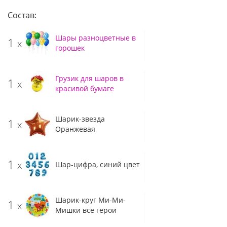
Состав:
Шары разноцветные в
1
x
горошек
Грузик для шаров в
1
x
красивой бумаге
Шарик-звезда
1
x
Оранжевая
1
x
Шар-цифра, синий цвет
Шарик-круг Ми-Ми-
1
x
Мишки все герои