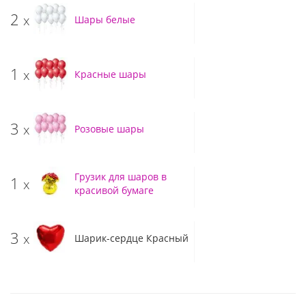
2
x
Шары белые
1
x
Красные шары
3
x
Розовые шары
Грузик для шаров в
1
x
красивой бумаге
3
x
Шарик-сердце Красный