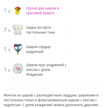
Грузик для шаров в
1
x
красивой бумаге
Шары Ассорти
7
x
пастельные тона
Шарик-сердце
1
x
радужный
Шарик-круг радужный с
1
x
кексом с Днем
Рождения
Фонтан из шаров с разноцветным сердцем, шариками в
пастельных тонах и фольгированным шаром с кексом с
надписью: С днем рождения! можно дополнить другими