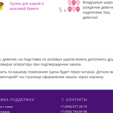
Воздушные шары
Грузик для шаров в
рождение девочк
5
красивой бумаге
x
надписями Ура,
девочка!
, девочке, на подставке из розовых шаров можно дополнить др
товарах оператору при подтверждении заказа.
нить по вашему пожеланию (цена будет пересчитана). Детали 
ментарий" на странице оформления заказа через корзину.
ЖБА ПОДДЕРЖКИ
КОНТАКТЫ
я с нами
+7 (499) 677-20-75
товара
+7 (958) 756-89-96