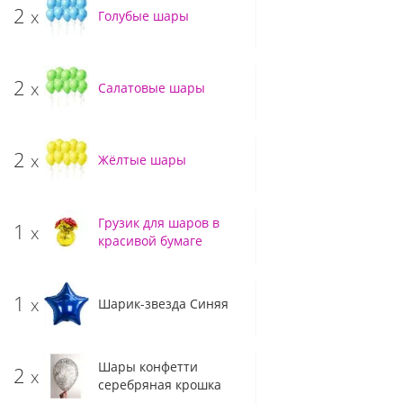
2
x
Голубые шары
2
x
Салатовые шары
2
x
Жёлтые шары
Грузик для шаров в
1
x
красивой бумаге
1
x
Шарик-звезда Синяя
Шары конфетти
2
x
серебряная крошка