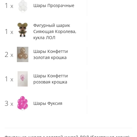
1
x
Шары Прозрачные
Фигурный шарик
1
x
Сияющая Королева,
кукла ЛОЛ
Шары Конфетти
2
x
золотая крошка
Шары Конфетти
1
x
розовая крошка
3
x
Шары Фуксия