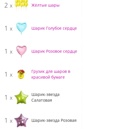
2
x
Жёлтые шары
1
x
Шарик Голубое сердце
1
x
Шарик Розовое сердце
Грузик для шаров в
1
x
красивой бумаге
Шарик-звезда
1
x
Салатовая
1
x
Шарик-звезда Розовая