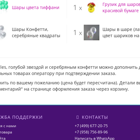
Грузик для шаров
1
x
Шары цвета тиффани
красивой бумаге
Шары Конфетти,
Шары в шаре (лат
1
x
серебряные квадраты
цвет шариков на
les, голубой звездой и серебряным конфетти можно дополнить
льных товарах оператору при подтверждении заказа.
нить по вашему пожеланию (цена будет пересчитана). Детали 
ментарий" на странице оформления заказа через корзину.
ЖБА ПОДДЕРЖКИ
КОНТАКТЫ
я с нами
+7 (499) 677-20-75
товара
+7 (958) 756-89-96
йта
Написать в WhatsApp