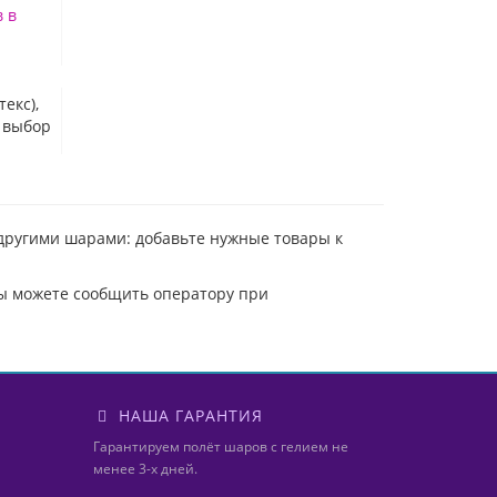
 в
екс),
 выбор
 другими шарами: добавьте нужные товары к
вы можете сообщить оператору при
НАША ГАРАНТИЯ
Гарантируем полёт шаров с гелием не
менее 3-х дней.