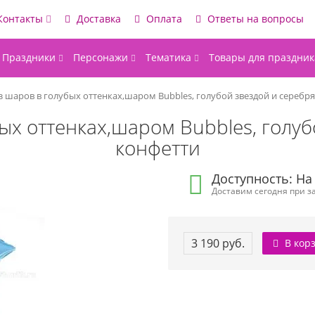
Контакты
Доставка
Оплата
Ответы на вопросы
Праздники
Персонажи
Тематика
Товары для праздник
з шаров в голубых оттенках,шаром Bubbles, голубой звездой и сереб
ых оттенках,шаром Bubbles, голу
конфетти
Доступность: На
Доставим сегодня при за
3 190 руб.
В кор