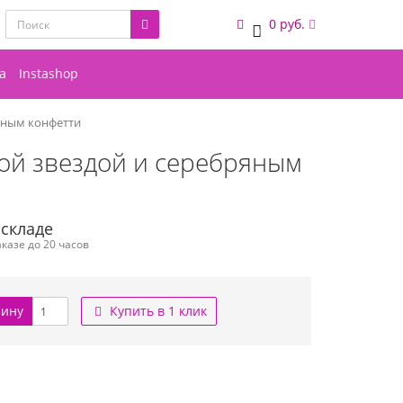
0 руб.
0
а
Instashop
ряным конфетти
бой звездой и серебряным
 складе
казе до 20 часов
зину
Купить в 1 клик