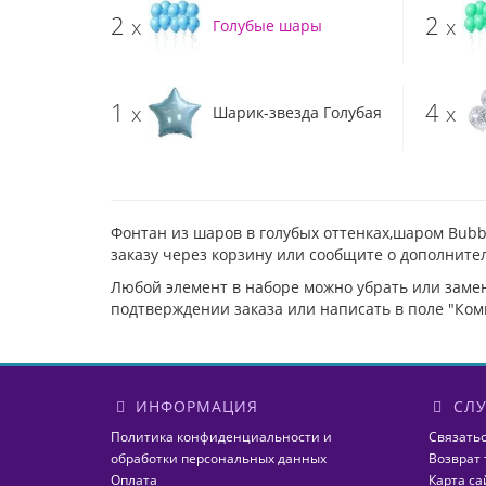
2
2
x
x
Голубые шары
1
4
x
x
Шарик-звезда Голубая
Фонтан из шаров в голубых оттенках,шаром Bubb
заказу через корзину или сообщите о дополните
Любой элемент в наборе можно убрать или заме
подтверждении заказа или написать в поле "Ком
ИНФОРМАЦИЯ
СЛУ
Политика конфиденциальности и
Связатьс
обработки персональных данных
Возврат 
Оплата
Карта са