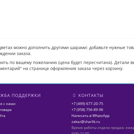
цветах можно дополнить другими шарами: добавьте нужные това
ждении заказа.
нить по вашему пожеланию (цена будет пересчитана). Детали 
ментарий" на странице оформления заказа через корзину.
ЖБА ПОДДЕРЖКИ
КОНТАКТЫ
я с нами
+7 (499) 677-20-75
товара
+7 (958) 756-89-96
йта
Написать в WhatsApp
zakaz@sharlik.ru
Время работы отдела продаж: еже
9:00-21:00