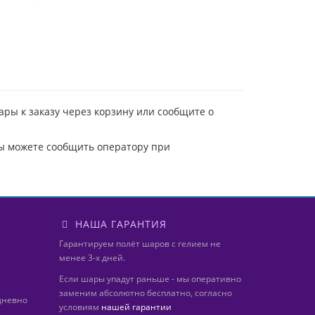
ры к заказу через корзину или сообщите о
вы можете сообщить оператору при
НАША ГАРАНТИЯ
Гарантируем полёт шаров с гелием не
менее 3-х дней.
Если шары упадут раньше - мы оперативно
заменим абсолютно бесплатно, согласно
дневно
условиям
нашей гарантии