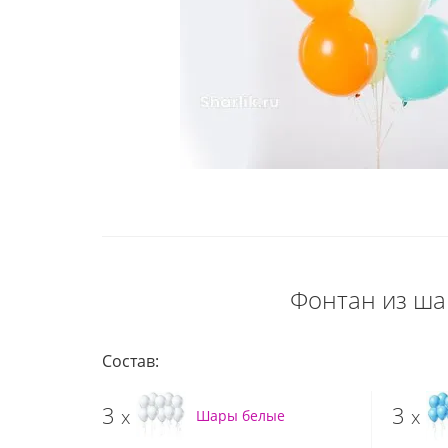
Фонтан из ша
Состав:
3
3
x
x
Шары белые