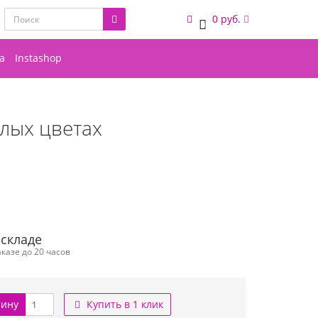
0 руб.
0
а
Instashop
лых цветах
 складе
казе до 20 часов
зину
Купить в 1 клик