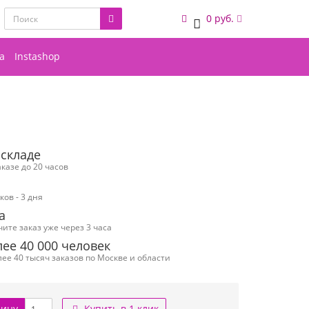
0 руб.
0
а
Instashop
 складе
казе до 20 часов
ов - 3 дня
а
чите заказ уже через 3 часа
ее 40 000 человек
ее 40 тысяч заказов по Москве и области
зину
Купить в 1 клик