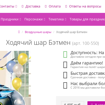
Контакты
Доставка
Оплата
Ответы на вопросы
Праздники
Персонажи
Тематика
Товары для праздник
Воздушные шары
Ходячий шар Бэтмен
Ходячий шар Бэтмен
(арт. 100-550)
Доступность: На
Доставим сегодня при за
Даём гарантию!
Гарантия на полёт шарик
Быстрая доставк
Срочная доставка - полу
Нас выбрали бол
С 2016 мы доставили бол
В кор