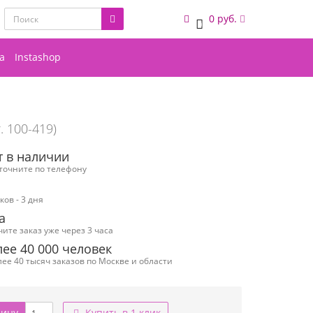
0 руб.
0
а
Instashop
. 100-419)
т в наличии
уточните по телефону
ов - 3 дня
а
чите заказ уже через 3 часа
ее 40 000 человек
ее 40 тысяч заказов по Москве и области
зину
Купить в 1 клик