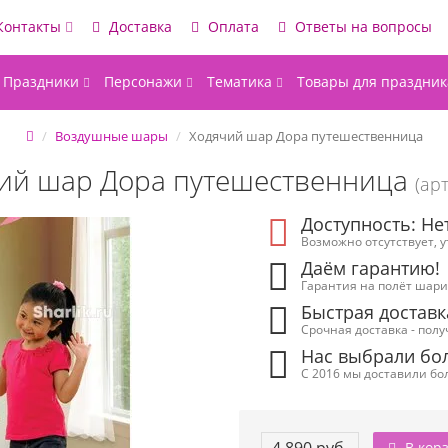
Контакты
Доставка
Оплата
Ответы на вопросы
Праздники
Персонажи
Тематика
Товары для праздник
Воздушные шары
Ходячий шар Дора путешественница
ий шар Дора путешественница
(арт
Доступность: Не
Возможно отсутствует, 
Даём гарантию!
Гарантия на полёт шарик
Быстрая доставк
Срочная доставка - полу
Нас выбрали бол
С 2016 мы доставили бол
В кор