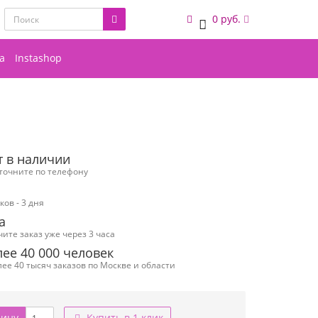
0 руб.
0
а
Instashop
т в наличии
уточните по телефону
ов - 3 дня
а
чите заказ уже через 3 часа
ее 40 000 человек
ее 40 тысяч заказов по Москве и области
зину
Купить в 1 клик