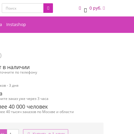
0 руб.
0
а
Instashop
)
т в наличии
уточните по телефону
ов - 3 дня
а
чите заказ уже через 3 часа
ее 40 000 человек
ее 40 тысяч заказов по Москве и области
ну
Купить в 1 клик