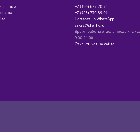
я с нами
+7 (499) 677-20-75
товара
+7 (958) 756-89-96
йта
Написать в WhatsApp
zakaz@sharlik.ru
Время работы отдела продаж: еже
9:00-21:00
Открыть чат на сайте