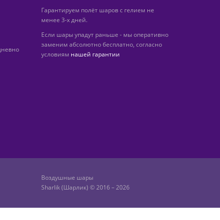
Гарантируем полёт шаров с гелием не
менее 3-х дней.
Если шары упадут раньше - мы оперативно
заменим абсолютно бесплатно, согласно
дневно
условиям
нашей гарантии
Воздушные шары
Sharlik (Шарлик) © 2016 – 2026