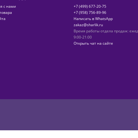
я с нами
+7 (499) 677-20-75
товара
+7 (958) 756-89-96
йта
Написать в WhatsApp
zakaz@sharlik.ru
Время работы отдела продаж: еже
9:00-21:00
Открыть чат на сайте