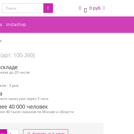
0 руб.
0
а
Instashop
я
(арт. 100-260)
 складе
казе до 20 часов
ов - 3 дня
а
чите заказ уже через 3 часа
ее 40 000 человек
ее 40 тысяч заказов по Москве и области
ну
Купить в 1 клик