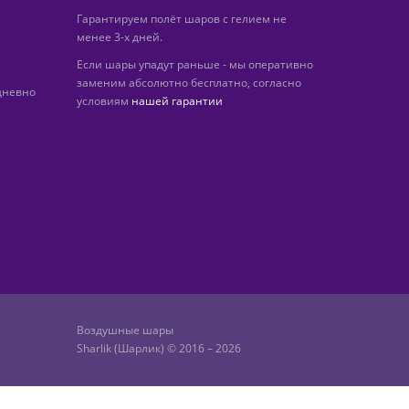
Гарантируем полёт шаров с гелием не
менее 3-х дней.
Если шары упадут раньше - мы оперативно
заменим абсолютно бесплатно, согласно
дневно
условиям
нашей гарантии
Воздушные шары
Sharlik (Шарлик) © 2016 – 2026