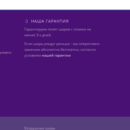
НАША ГАРАНТИЯ
Гарантируем полёт шаров с гелием не
менее 3-х дней.
Если шары упадут раньше - мы оперативно
заменим абсолютно бесплатно, согласно
дневно
условиям
нашей гарантии
Воздушные шары