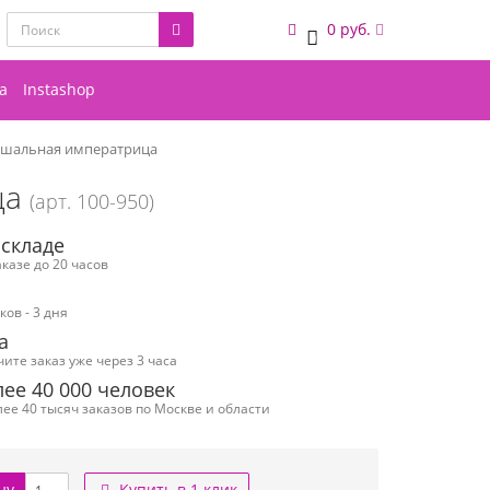
0 руб.
0
а
Instashop
 шальная императрица
ца
(арт. 100-950)
 складе
казе до 20 часов
ов - 3 дня
а
чите заказ уже через 3 часа
ее 40 000 человек
ее 40 тысяч заказов по Москве и области
ну
Купить в 1 клик