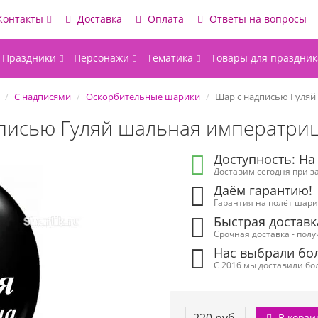
Контакты
Доставка
Оплата
Ответы на вопросы
Праздники
Персонажи
Тематика
Товары для праздник
С надписями
Оскорбительные шарики
Шар с надписью Гуляй
писью Гуляй шальная императри
Доступность: На
Доставим сегодня при за
Даём гарантию!
Гарантия на полёт шарик
Быстрая доставк
Срочная доставка - полу
Нас выбрали бол
С 2016 мы доставили бол
В корзи