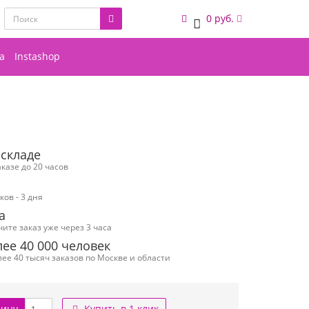
0 руб.
0
а
Instashop
 складе
казе до 20 часов
ов - 3 дня
а
чите заказ уже через 3 часа
ее 40 000 человек
ее 40 тысяч заказов по Москве и области
зину
Купить в 1 клик