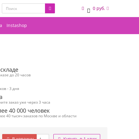
0 руб.
0
а
Instashop
 складе
казе до 20 часов
ов - 3 дня
а
чите заказ уже через 3 часа
ее 40 000 человек
ее 40 тысяч заказов по Москве и области
В корзину
Купить в 1 клик