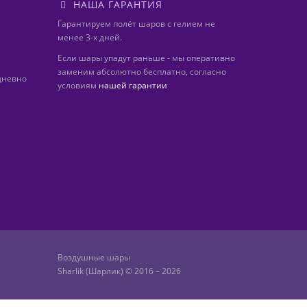
НАША ГАРАНТИЯ
Гарантируем полёт шаров с гелием не
менее 3-х дней.
Если шары упадут раньше - мы оперативно
заменим абсолютно бесплатно, согласно
дневно
условиям
нашей гарантии
Воздушные шары
Sharlik (Шарлик) © 2016 – 2026