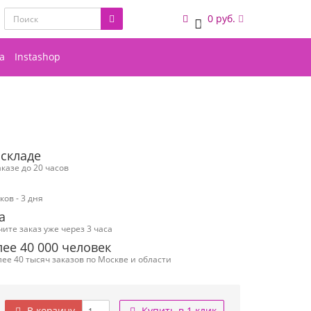
0 руб.
0
а
Instashop
 складе
казе до 20 часов
ов - 3 дня
а
чите заказ уже через 3 часа
ее 40 000 человек
ее 40 тысяч заказов по Москве и области
В корзину
Купить в 1 клик