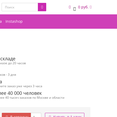
0 руб.
0
а
Instashop
 складе
казе до 20 часов
ов - 3 дня
а
чите заказ уже через 3 часа
ее 40 000 человек
ее 40 тысяч заказов по Москве и области
В корзину
Купить в 1 клик