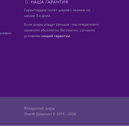
НАША ГАРАНТИЯ
Гарантируем полёт шаров с гелием не
менее 3-х дней.
Если шары упадут раньше - мы оперативно
заменим абсолютно бесплатно, согласно
дневно
условиям
нашей гарантии
Воздушные шары
Sharlik (Шарлик) © 2016 – 2026