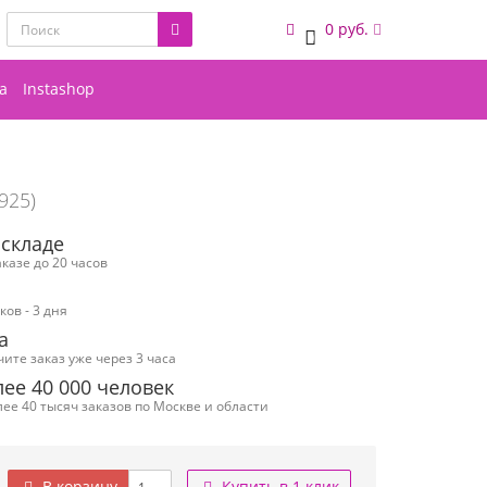
0 руб.
0
а
Instashop
-925)
 складе
казе до 20 часов
ов - 3 дня
а
чите заказ уже через 3 часа
ее 40 000 человек
ее 40 тысяч заказов по Москве и области
В корзину
Купить в 1 клик