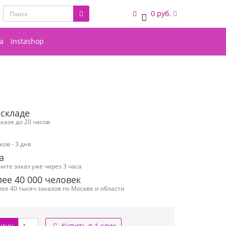
0 руб.
0
а
Instashop
 складе
казе до 20 часов
ов - 3 дня
а
чите заказ уже через 3 часа
ее 40 000 человек
ее 40 тысяч заказов по Москве и области
зину
Купить в 1 клик