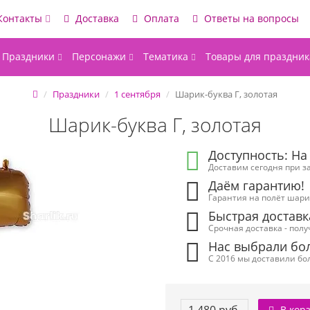
Контакты
Доставка
Оплата
Ответы на вопросы
Праздники
Персонажи
Тематика
Товары для праздник
Праздники
1 сентября
Шарик-буква Г, золотая
Шарик-буква Г, золотая
Доступность: На
Доставим сегодня при за
Даём гарантию!
Гарантия на полёт шарик
Быстрая доставк
Срочная доставка - полу
Нас выбрали бол
С 2016 мы доставили бол
В кор