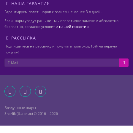
НАША ГАРАНТИЯ
Гарантируем полёт шаров с гелием не менее 3-х дней.
Если шары упадут раньше - мы оперативно заменим абсолютно
бесплатно, согласно условиям
нашей гарантии
РАССЫЛКА
Подпишитесь на рассылку и получите промокод 15% на первую
покупку!
Воздушные шары
Sharlik (Шарлик) © 2016 – 2026