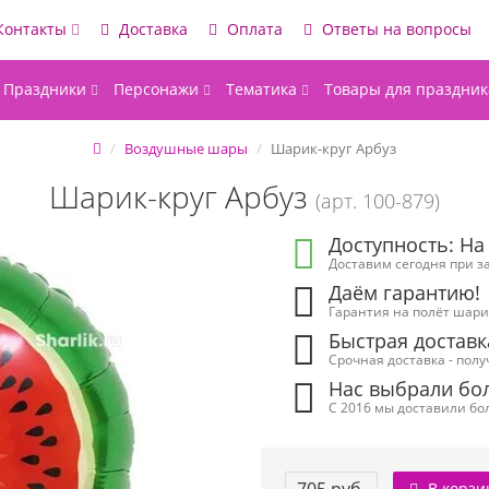
Контакты
Доставка
Оплата
Ответы на вопросы
Праздники
Персонажи
Тематика
Товары для праздник
Воздушные шары
Шарик-круг Арбуз
Шарик-круг Арбуз
(арт. 100-879)
Доступность: На
Доставим сегодня при за
Даём гарантию!
Гарантия на полёт шарик
Быстрая доставк
Срочная доставка - полу
Нас выбрали бол
С 2016 мы доставили бол
В корзи