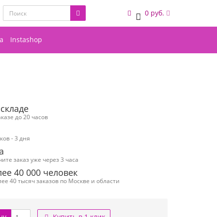
0 руб.
0
а
Instashop
 складе
казе до 20 часов
ов - 3 дня
а
чите заказ уже через 3 часа
ее 40 000 человек
ее 40 тысяч заказов по Москве и области
ну
Купить в 1 клик