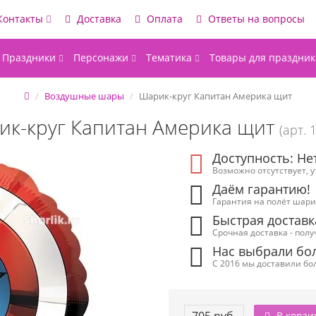
Контакты
Доставка
Оплата
Ответы на вопросы
Праздники
Персонажи
Тематика
Товары для праздник
Воздушные шары
Шарик-круг Капитан Америка щит
к-круг Капитан Америка щит
(арт. 
Доступность: Не
Возможно отсутствует, 
Даём гарантию!
Гарантия на полёт шарик
Быстрая доставк
Срочная доставка - полу
Нас выбрали бол
С 2016 мы доставили бол
В корзи