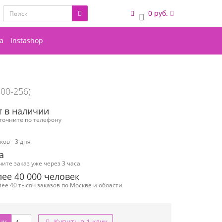
0 руб.
0
а
Instashop
100-256)
т в наличии
уточните по телефону
ов - 3 дня
а
чите заказ уже через 3 часа
ее 40 000 человек
ее 40 тысяч заказов по Москве и области
ну
Купить в 1 клик