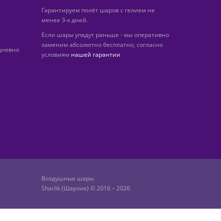
Гарантируем полёт шаров с гелием не
менее 3-х дней.
Если шары упадут раньше - мы оперативно
заменим абсолютно бесплатно, согласно
дневно
условиям
нашей гарантии
Воздушные шары
Sharlik (Шарлик) © 2016 – 2026