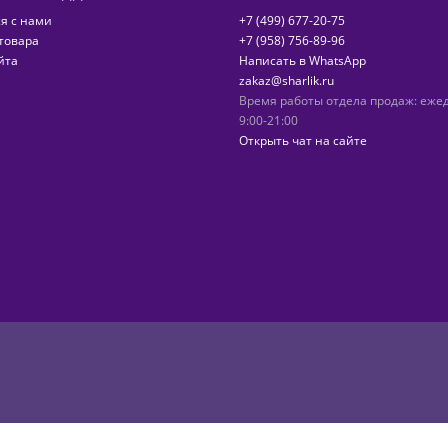
я с нами
+7 (499) 677-20-75
товара
+7 (958) 756-89-96
йта
Написать в WhatsApp
zakaz@sharlik.ru
Время работы отдела продаж: еже
9:00-21:00
Открыть чат на сайте