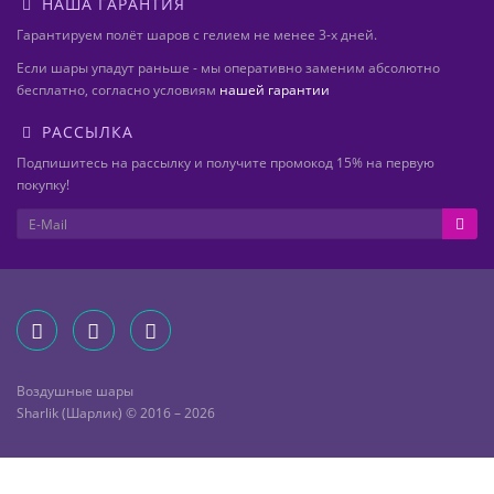
НАША ГАРАНТИЯ
Гарантируем полёт шаров с гелием не менее 3-х дней.
Если шары упадут раньше - мы оперативно заменим абсолютно
бесплатно, согласно условиям
нашей гарантии
РАССЫЛКА
Подпишитесь на рассылку и получите промокод 15% на первую
покупку!
Воздушные шары
Sharlik (Шарлик) © 2016 – 2026