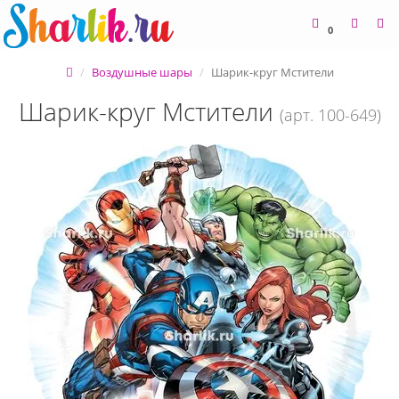
0
Воздушные шары
Шарик-круг Мстители
Шарик-круг Мстители
(арт. 100-649)