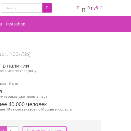
0 руб.
0
а
Instashop
арт. 100-735)
т в наличии
уточните по телефону
ов - 3 дня
а
чите заказ уже через 3 часа
ее 40 000 человек
ее 40 тысяч заказов по Москве и области
ну
Купить в 1 клик