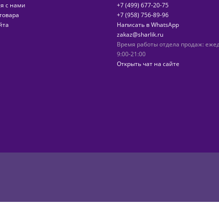
я с нами
+7 (499) 677-20-75
товара
+7 (958) 756-89-96
йта
Написать в WhatsApp
zakaz@sharlik.ru
Время работы отдела продаж: еже
9:00-21:00
Открыть чат на сайте