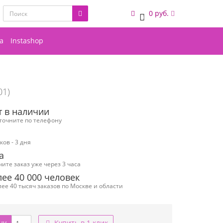
0 руб.
0
а
Instashop
01)
т в наличии
уточните по телефону
ов - 3 дня
а
чите заказ уже через 3 часа
ее 40 000 человек
ее 40 тысяч заказов по Москве и области
ну
Купить в 1 клик