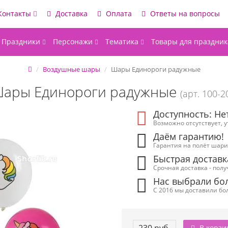
Контакты
Доставка
Оплата
Ответы на вопросы
Праздники
Персонажи
Тематика
Товары для праздник
Воздушные шары
Шары Единороги радужные
ары Единороги радужные
(арт. 100-2
Доступность: Не
Возможно отсутствует, 
Даём гарантию!
Гарантия на полёт шарик
Быстрая доставк
Срочная доставка - полу
Нас выбрали бол
С 2016 мы доставили бол
В корзи