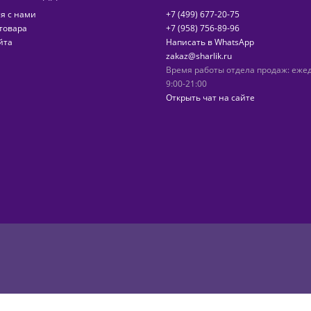
я с нами
+7 (499) 677-20-75
товара
+7 (958) 756-89-96
йта
Написать в WhatsApp
zakaz@sharlik.ru
Время работы отдела продаж: еже
9:00-21:00
Открыть чат на сайте