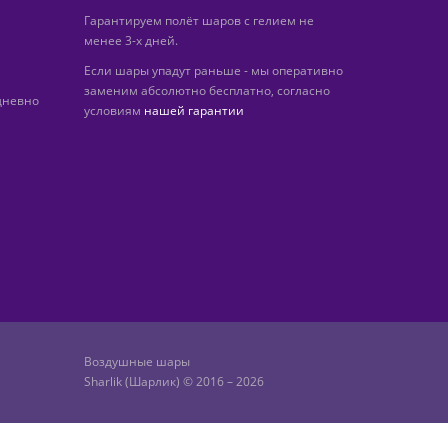
Гарантируем полёт шаров с гелием не
менее 3-х дней.
Если шары упадут раньше - мы оперативно
заменим абсолютно бесплатно, согласно
дневно
условиям
нашей гарантии
Воздушные шары
Sharlik (Шарлик) © 2016 – 2026