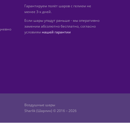
Гарантируем полёт шаров с гелием не
менее 3-х дней.
Если шары упадут раньше - мы оперативно
заменим абсолютно бесплатно, согласно
дневно
условиям
нашей гарантии
Воздушные шары
Sharlik (Шарлик) © 2016 – 2026