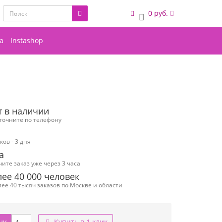
0 руб.
0
а
Instashop
т в наличии
уточните по телефону
ов - 3 дня
а
чите заказ уже через 3 часа
ее 40 000 человек
ее 40 тысяч заказов по Москве и области
ну
Купить в 1 клик