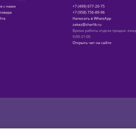
я с нами
+7 (499) 677-20-75
товара
+7 (958) 756-89-96
йта
Написать в WhatsApp
zakaz@sharlik.ru
Время работы отдела продаж: еже
9:00-21:00
Открыть чат на сайте