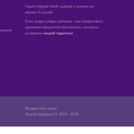
Гарантируем полёт шаров с гелием не
менее 3-х дней.
Если шары упадут раньше - мы оперативно
заменим абсолютно бесплатно, согласно
дневно
условиям
нашей гарантии
Воздушные шары
Sharlik (Шарлик) © 2016 – 2026