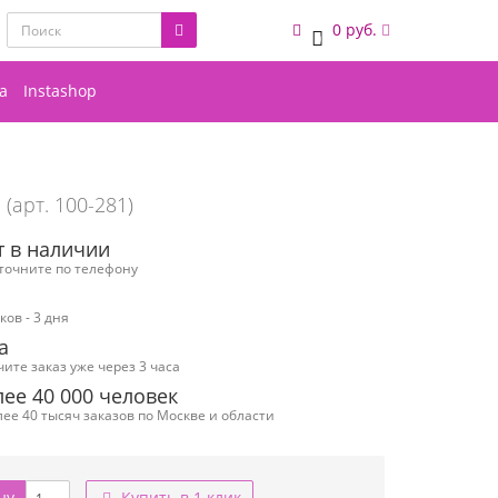
0 руб.
0
а
Instashop
(арт. 100-281)
т в наличии
уточните по телефону
ов - 3 дня
а
чите заказ уже через 3 часа
ее 40 000 человек
ее 40 тысяч заказов по Москве и области
ну
Купить в 1 клик