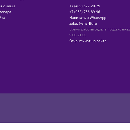
я с нами
+7 (499) 677-20-75
товара
+7 (958) 756-89-96
йта
Написать в WhatsApp
zakaz@sharlik.ru
Время работы отдела продаж: еже
9:00-21:00
Открыть чат на сайте