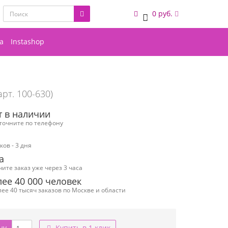
0 руб.
0
а
Instashop
арт. 100-630)
т в наличии
уточните по телефону
ов - 3 дня
а
чите заказ уже через 3 часа
ее 40 000 человек
ее 40 тысяч заказов по Москве и области
ну
Купить в 1 клик