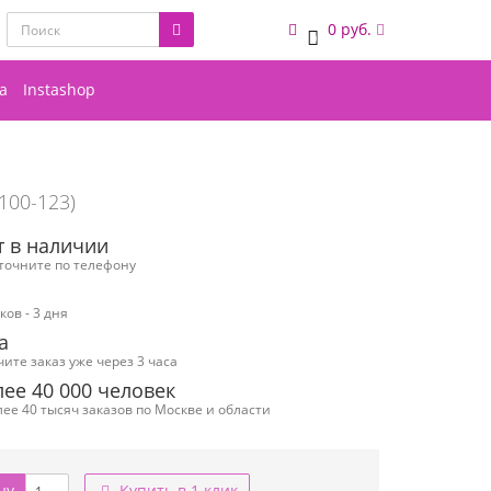
0 руб.
0
а
Instashop
 100-123)
т в наличии
уточните по телефону
ов - 3 дня
а
чите заказ уже через 3 часа
ее 40 000 человек
ее 40 тысяч заказов по Москве и области
ну
Купить в 1 клик