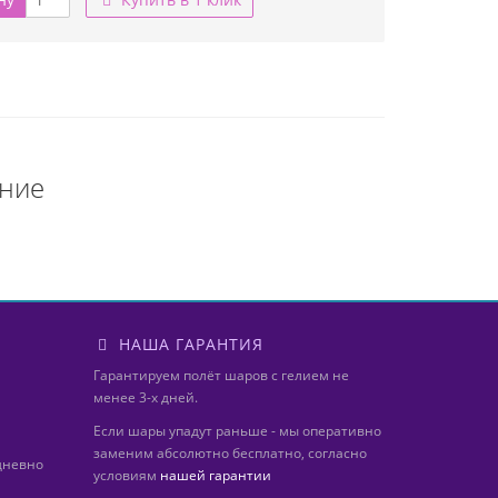
ание
НАША ГАРАНТИЯ
Гарантируем полёт шаров с гелием не
менее 3-х дней.
Если шары упадут раньше - мы оперативно
заменим абсолютно бесплатно, согласно
дневно
условиям
нашей гарантии