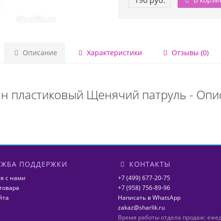
190 руб.
Описание
Характеристики
Отзывы (0)
ан пластиковый Щенячий патруль - Опи
ЖБА ПОДДЕРЖКИ
КОНТАКТЫ
я с нами
+7 (499) 677-20-75
товара
+7 (958) 756-89-96
йта
Написать в WhatsApp
zakaz@sharlik.ru
Время работы отдела продаж: еже