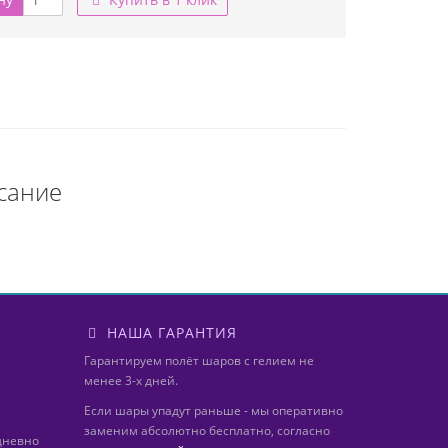
сание
НАША ГАРАНТИЯ
Гарантируем полёт шаров с гелием не
менее 3-х дней.
Если шары упадут раньше - мы оперативно
заменим абсолютно бесплатно, согласно
дневно