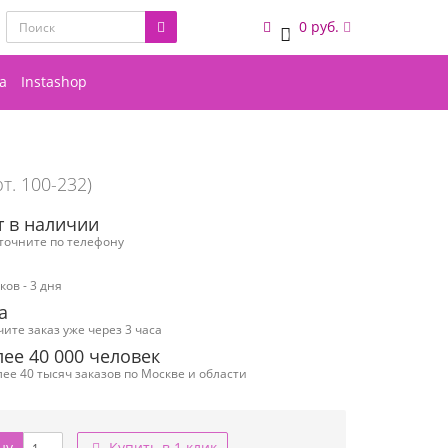
0 руб.
0
а
Instashop
рт. 100-232)
т в наличии
уточните по телефону
ов - 3 дня
а
чите заказ уже через 3 часа
ее 40 000 человек
ее 40 тысяч заказов по Москве и области
ну
Купить в 1 клик