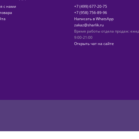
я с нами
+7 (499) 677-20-75
товара
+7 (958) 756-89-96
йта
Написать в WhatsApp
zakaz@sharlik.ru
Время работы отдела продаж: еже
9:00-21:00
Открыть чат на сайте