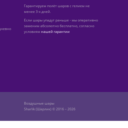
Гарантируем полёт шаров с гелием не
менее 3-х дней.
Если шары упадут раньше - мы оперативно
заменим абсолютно бесплатно, согласно
дневно
условиям
нашей гарантии
Воздушные шары
Sharlik (Шарлик) © 2016 – 2026