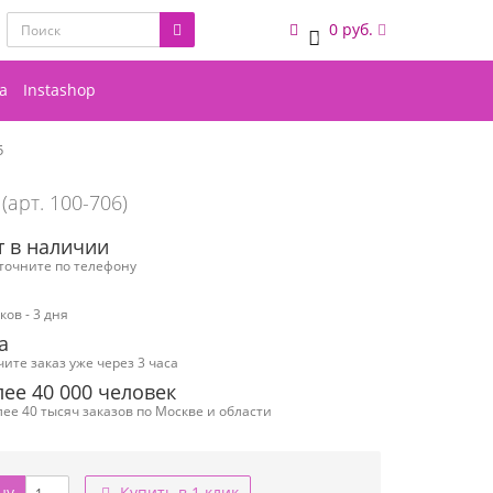
0 руб.
0
а
Instashop
5
(арт. 100-706)
т в наличии
уточните по телефону
ов - 3 дня
а
чите заказ уже через 3 часа
ее 40 000 человек
ее 40 тысяч заказов по Москве и области
ну
Купить в 1 клик