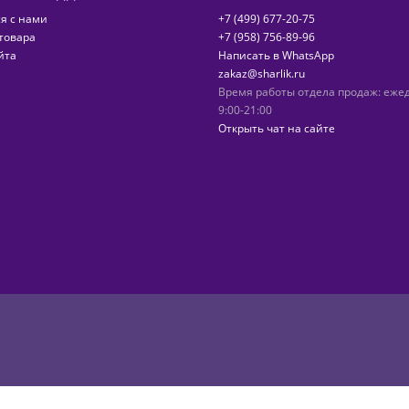
я с нами
+7 (499) 677-20-75
товара
+7 (958) 756-89-96
йта
Написать в WhatsApp
zakaz@sharlik.ru
Время работы отдела продаж: еже
9:00-21:00
Открыть чат на сайте