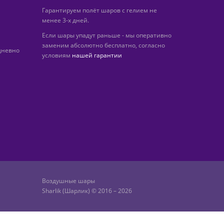
Гарантируем полёт шаров с гелием не
менее 3-х дней.
Если шары упадут раньше - мы оперативно
заменим абсолютно бесплатно, согласно
дневно
условиям
нашей гарантии
Воздушные шары
Sharlik (Шарлик) © 2016 – 2026