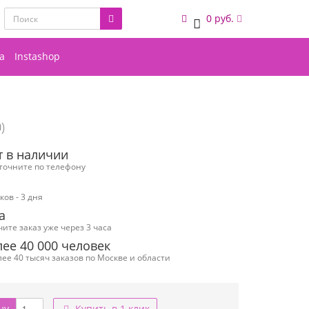
0 руб.
0
а
Instashop
)
т в наличии
уточните по телефону
ов - 3 дня
а
чите заказ уже через 3 часа
ее 40 000 человек
ее 40 тысяч заказов по Москве и области
ну
Купить в 1 клик